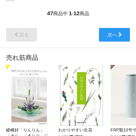
47
1
12
商品中
-
商品
戻る
次へ
売れ筋商品
嵯峨好「りんりん」
わかりやすい生花
FRP製10号
「そら」「きらり」に