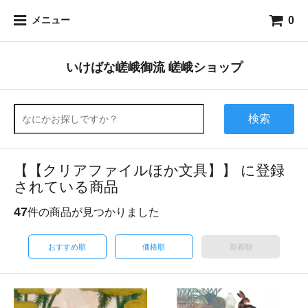
0
メニュー
いけばな嵯峨御流 嵯峨ショップ
検索
【【クリアファイルほか文具】】 に登録
されている商品
47
件の商品が見つかりました
おすすめ順
価格順
新着順