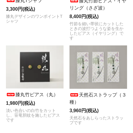
膝丸Tシャツ
膝丸竹節ピアス・イヤ
リング（さざ波）
3,300円(税込)
8,400円(税込)
膝丸デザインのワンポイントT
シャツ
竹節を細い帯状にカットした
ときの波打つような姿を生か
したピアス（イヤリング）で
す
膝丸竹ピアス（丸）
天然石ストラップ（３
種）
1,980円(税込)
3,960円(税込)
淡い色合いの白竹をカット
し、笹竜胆紋を施したピアス
天然石をあしらったストラッ
です
プです