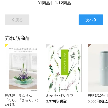
31
1
12
商品中
-
商品
戻る
次へ
売れ筋商品
嵯峨好「りんりん」
わかりやすい生花
FRP製10号
「そら」「きらり」に
2,970円(税込)
5,500円(税込
いける