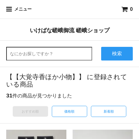
0
メニュー
いけばな嵯峨御流 嵯峨ショップ
検索
【【大覚寺香ほか小物】】 に登録されて
いる商品
31
件の商品が見つかりました
おすすめ順
価格順
新着順