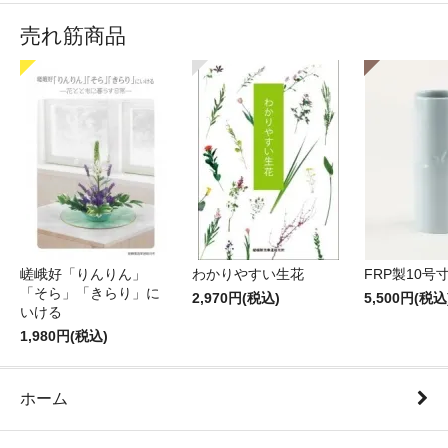
売れ筋商品
嵯峨好「りんりん」
わかりやすい生花
FRP製10号
「そら」「きらり」に
2,970円(税込)
5,500円(税込
いける
1,980円(税込)
ホーム