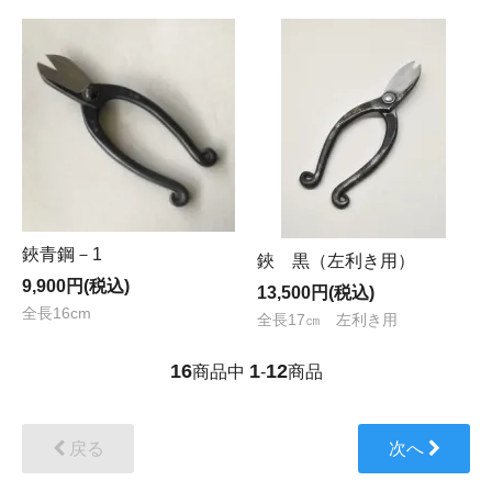
鋏青鋼－1
鋏 黒（左利き用）
9,900円(税込)
13,500円(税込)
全長16cm
全長17㎝ 左利き用
16
1
12
商品中
-
商品
戻る
次へ