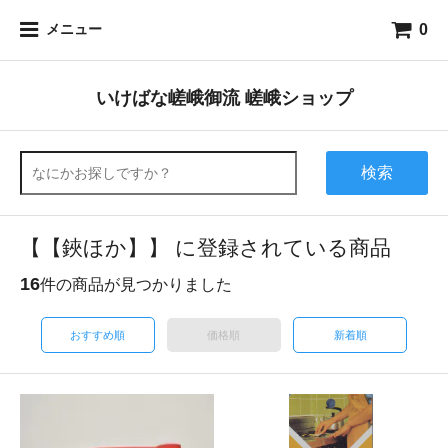
0
メニュー
いけばな嵯峨御流 嵯峨ショップ
検索
【【鋏ほか】】 に登録されている商品
16
件の商品が見つかりました
おすすめ順
価格順
新着順