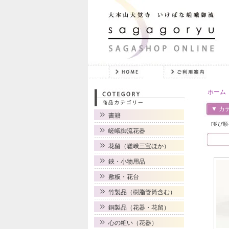
ホーム
▼ カ
書籍
[並び順
嵯峨御流花器
花留（嵯峨三宝ほか）
鋏・小物用品
敷板・花台
竹製品（樹脂管筒含む）
銅製品（花器・花留）
心の粧い（花器）