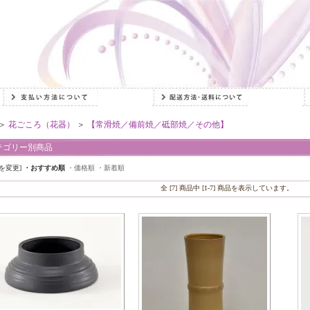
＞
花ごころ（花器）
＞
【常滑焼／備前焼／砥部焼／その他】
テゴリー別商品
を変更]
・おすすめ順
・価格順
・新着順
全 [7] 商品中 [1-7] 商品を表示しています。