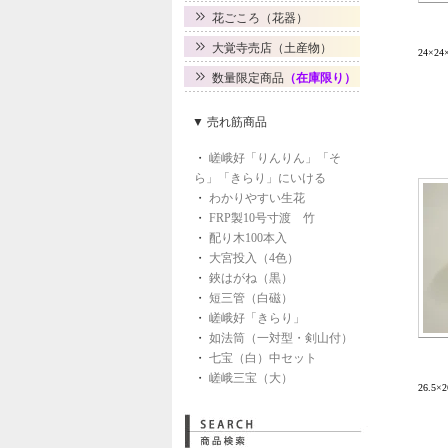
花ごころ（花器）
大覚寺売店（土産物）
24×2
数量限定商品
（在庫限り）
▼ 売れ筋商品
・
嵯峨好「りんりん」「そ
ら」「きらり」にいける
・
わかりやすい生花
・
FRP製10号寸渡 竹
・
配り木100本入
・
大宮投入（4色）
・
鋏はがね（黒）
・
短三管（白磁）
・
嵯峨好「きらり」
・
如法筒（一対型・剣山付）
・
七宝（白）中セット
・
嵯峨三宝（大）
26.5