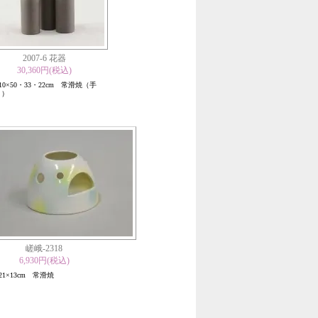
2007-6 花器
30,360円(税込)
×10×50・33・22cm 常滑焼（手
り）
嵯峨-2318
6,930円(税込)
×21×13cm 常滑焼