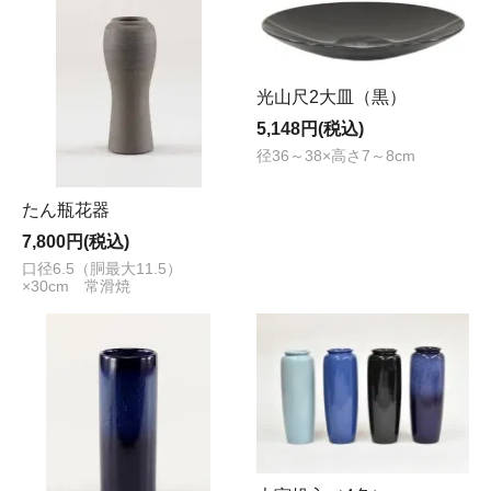
光山尺2大皿（黒）
5,148円(税込)
径36～38×高さ7～8cm
たん瓶花器
7,800円(税込)
口径6.5（胴最大11.5）
×30cm 常滑焼