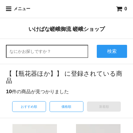
0
メニュー
いけばな嵯峨御流 嵯峨ショップ
検索
【【瓶花器ほか】】 に登録されている商
品
10
件の商品が見つかりました
おすすめ順
価格順
新着順