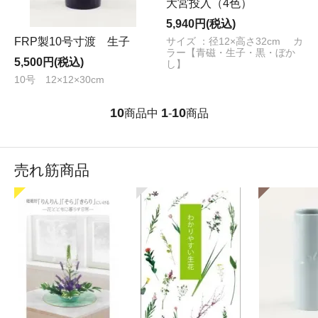
大宮投入（4色）
5,940円(税込)
FRP製10号寸渡 生子
サイズ ：径12×高さ32cm カ
ラー【青磁・生子・黒・ぼか
5,500円(税込)
し】
10号 12×12×30cm
10
1
10
商品中
-
商品
売れ筋商品