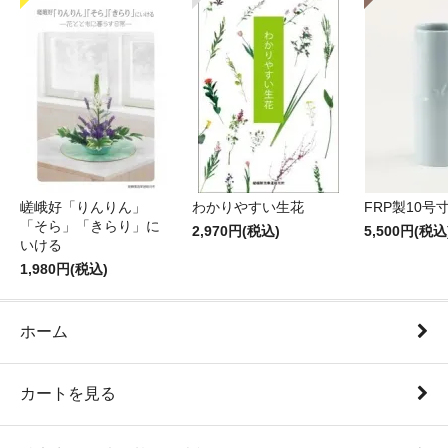
嵯峨好「りんりん」
わかりやすい生花
FRP製10号
「そら」「きらり」に
2,970円(税込)
5,500円(税込
いける
1,980円(税込)
ホーム
カートを見る