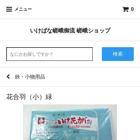
0
メニュー
いけばな嵯峨御流 嵯峨ショップ
検索
鋏・小物用品
花合羽（小）緑