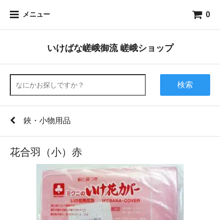
0
メニュー
いけばな嵯峨御流 嵯峨ショップ
検索
鋏・小物用品
花合羽（小）赤