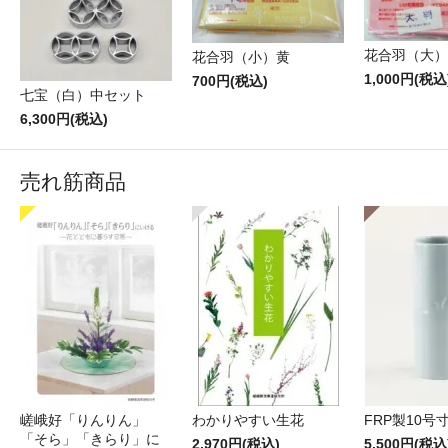
花合羽（大）
花合羽（小）黄
1,000円(税込
700円(税込)
七宝（白）中セット
6,300円(税込)
売れ筋商品
嵯峨好「りんりん」
わかりやすい生花
FRP製10号
「そら」「きらり」に
2,970円(税込)
5,500円(税込