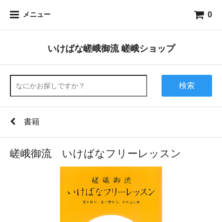
0
メニュー
いけばな嵯峨御流 嵯峨ショップ
検索
書籍
嵯峨御流 いけばなフリーレッスン