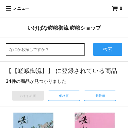
0
メニュー
いけばな嵯峨御流 嵯峨ショップ
検索
【【嵯峨御流】】 に登録されている商品
34
件の商品が見つかりました
おすすめ順
価格順
新着順