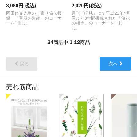
3,080円(税込)
2,420円(税込)
岡田脩克先生の「寄せ筒伝授
月刊『嵯峨』にて平成25年4月
録」「宝器の道統」のコーナ
号より3年間掲載された「傳花
ーを1冊に。
の相承」のコーナーを一冊
に。
34
1
12
商品中
-
商品
戻る
次へ
売れ筋商品