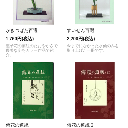
かきつばた百選
すいせん百選
1,760円(税込)
2,200円(税込)
燕子花の葉組のたおやかさで
今までになかった水仙のみを
優美な姿をカラー作品で紹
取り上げた一冊です。
介。
傳花の道統
傳花の道統２