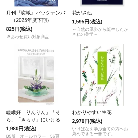
月刊『嵯峨』バックナンバ
花がさね
ー（2025年度下期）
1,595円(税込)
825円(税込)
～自然の風姿から誕生したか
さねの美学～
※あわせ買い対象商品
嵯峨好「りんりん」「そ
わかりやすい生花
ら」「きらり」にいける
2,970円(税込)
1,980円(税込)
いけばなを学ぶ全ての方へお
薦めできる一冊です。
B5版 オールカラー 56頁