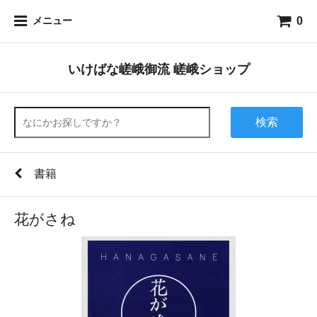
0
メニュー
いけばな嵯峨御流 嵯峨ショップ
検索
書籍
花がさね