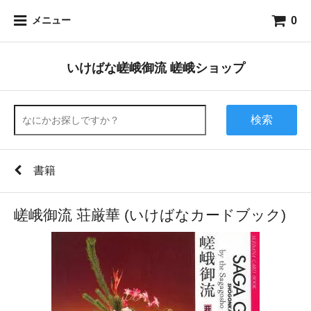
0
メニュー
いけばな嵯峨御流 嵯峨ショップ
検索
書籍
嵯峨御流 荘厳華 (いけばなカードブック)