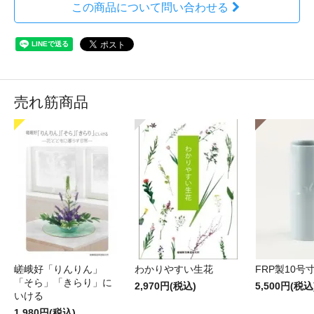
この商品について問い合わせる
売れ筋商品
嵯峨好「りんりん」
わかりやすい生花
FRP製10号
「そら」「きらり」に
2,970円(税込)
5,500円(税込
いける
1,980円(税込)