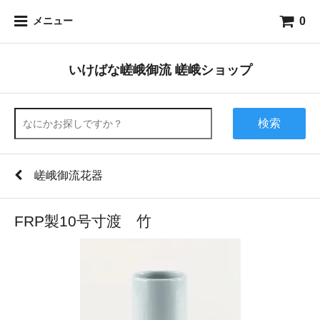
0
メニュー
いけばな嵯峨御流 嵯峨ショップ
検索
嵯峨御流花器
FRP製10号寸渡 竹