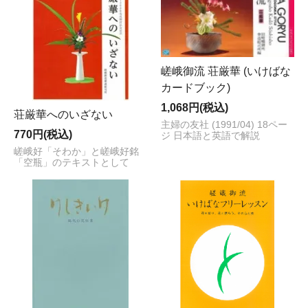
嵯峨御流 荘厳華 (いけばな
カードブック)
1,068円(税込)
荘厳華へのいざない
主婦の友社 (1991/04) 18ペー
770円(税込)
ジ 日本語と英語で解説
嵯峨好「そわか」と嵯峨好銘
「空瓶」のテキストとして