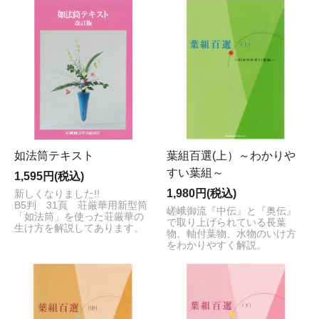
如法筒テキスト
葉組百選(上）～わかりや
すい葉組～
1,595円(税込)
1,980円(税込)
新しくなりました!!
B5判 31頁 荘厳華用新型筒
嵯峨御流『中伝』と『奥伝』
「如法筒」を使った荘厳華の
で取り上げられている長葉
生け方を解説してあります。
物、軸付葉物、水物のいけ方
をわかりやすく解説。