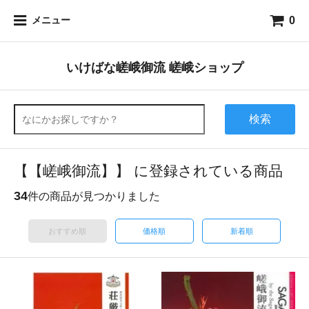
0
メニュー
いけばな嵯峨御流 嵯峨ショップ
検索
【【嵯峨御流】】 に登録されている商品
34
件の商品が見つかりました
おすすめ順
価格順
新着順