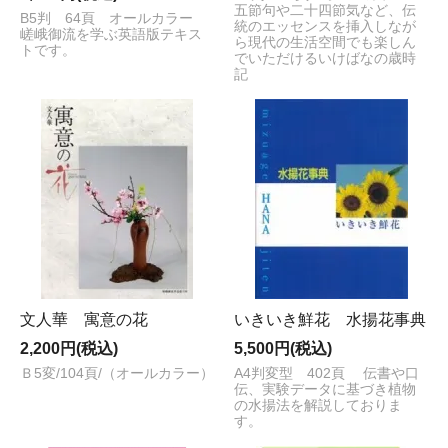
五節句や二十四節気など、伝
B5判 64頁 オールカラー
統のエッセンスを挿入しなが
嵯峨御流を学ぶ英語版テキス
ら現代の生活空間でも楽しん
トです。
でいただけるいけばなの歳時
記
文人華 寓意の花
いきいき鮮花 水揚花事典
2,200円(税込)
5,500円(税込)
Ｂ5変/104頁/（オールカラー）
A4判変型 402頁 伝書や口
伝、実験データに基づき植物
の水揚法を解説しておりま
す。