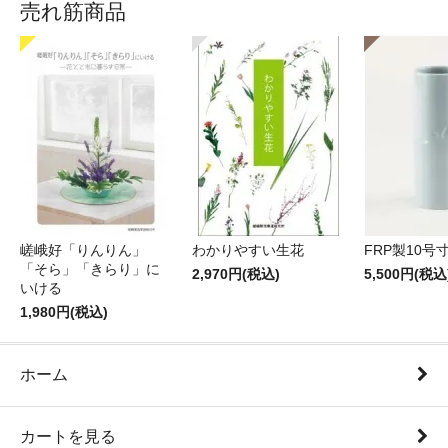
売れ筋商品
嵯峨好「りんりん」
わかりやすい生花
FRP製10号
「そら」「きらり」に
2,970円(税込)
5,500円(税込
いける
1,980円(税込)
ホーム
カートを見る