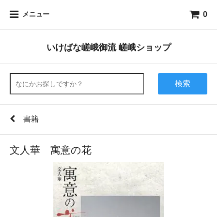
0
メニュー
いけばな嵯峨御流 嵯峨ショップ
検索
書籍
文人華 寓意の花