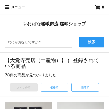
0
メニュー
いけばな嵯峨御流 嵯峨ショップ
検索
【大覚寺売店（土産物）】 に登録されて
いる商品
78
件の商品が見つかりました
おすすめ順
価格順
新着順