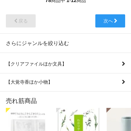
78
1
12
商品中
-
商品
戻る
次へ
さらにジャンルを絞り込む
【クリアファイルほか文具】
【大覚寺香ほか小物】
売れ筋商品