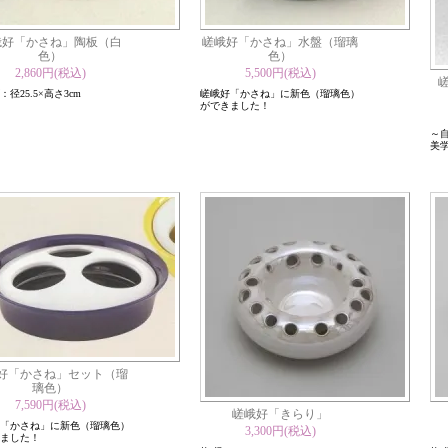
峨好「かさね」陶板（白
嵯峨好「かさね」水盤（瑠璃
色）
色）
2,860円(税込)
5,500円(税込)
径25.5×高さ3cm
嵯峨好「かさね」に新色（瑠璃色）
ができました！
～
美
好「かさね」セット（瑠
璃色）
7,590円(税込)
嵯峨好「きらり」
「かさね」に新色（瑠璃色）
3,300円(税込)
ました！