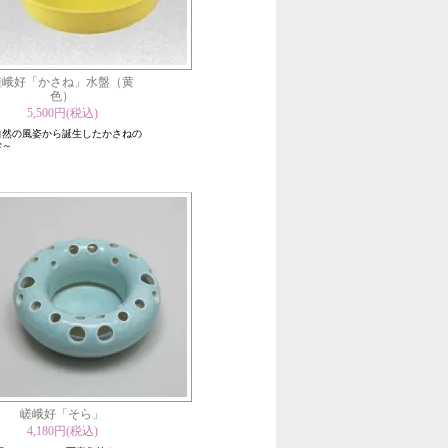
嵯峨好「かさね」水盤（黄
色）
5,500円(税込)
自然の風姿から誕生したかさねの
学～
嵯峨好「そら」
4,180円(税込)