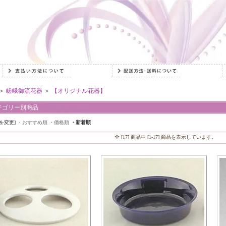
＞
嵯峨御流花器
＞
【オリジナル花器】
テゴリー別商品
を変更]
・おすすめ順
・価格順
・新着順
全 [17] 商品中 [1-17] 商品を表示しています。