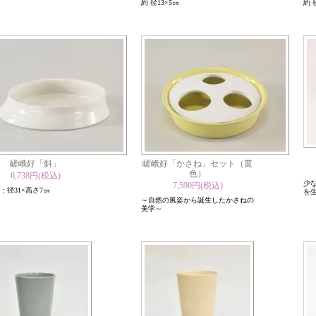
約 径13×5㎝
約 
嵯峨好「斜」
嵯峨好「かさね」セット（黄
色）
6,738円(税込)
少
7,590円(税込)
：径31×高さ7㎝
を
～自然の風姿から誕生したかさねの
美学～