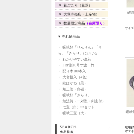
花ごころ（花器）
嵯
大覚寺売店（土産物）
数量限定商品
（在庫限り）
サイズ：
▼ 売れ筋商品
・
嵯峨好「りんりん」「そ
ら」「きらり」にいける
・
わかりやすい生花
・
FRP製10号寸渡 竹
・
配り木100本入
・
大宮投入（4色）
・
鋏はがね（黒）
・
短三管（白磁）
・
嵯峨好「きらり」
・
如法筒（一対型・剣山付）
・
七宝（白）中セット
嵯峨
・
嵯峨三宝（大）
嵯峨好
ができ