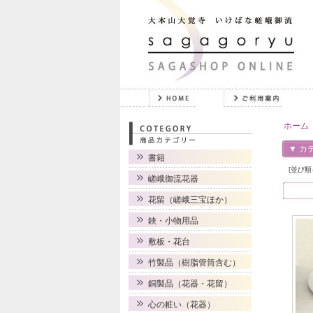
ホーム
▼ カ
書籍
[並び順
嵯峨御流花器
花留（嵯峨三宝ほか）
鋏・小物用品
敷板・花台
竹製品（樹脂管筒含む）
銅製品（花器・花留）
心の粧い（花器）