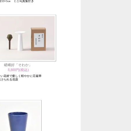
径13×5㎝ ミニ写真集付き
嵯峨好「そわか」
8,800円(税込)
ない花材で優しく軽やかに荘厳華
生けられる花器