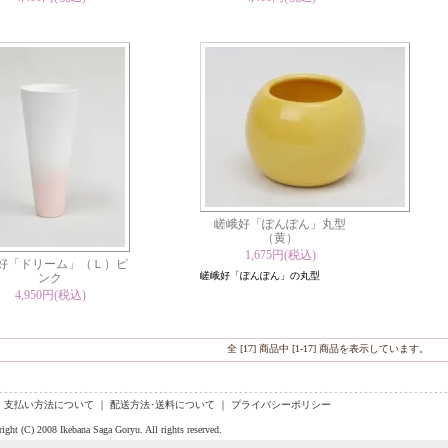
嵯峨好「ぽんぽん」丸型
（黄）
1,675円(税込)
好「ドリーム」（Ｌ）ピ
嵯峨好「ぽんぽん」の丸型
ンク
4,950円(税込)
全 [17] 商品中 [1-17] 商品を表示しています。
｜
支払い方法について
｜
配送方法･送料について
｜
プライバシーポリシー
ight (C) 2008 Ikebana Saga Goryu. All rights reserved.