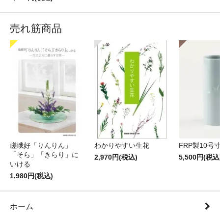
売れ筋商品
嵯峨好「りんりん」
わかりやすい生花
FRP製10号
「そら」「きらり」に
2,970円(税込)
5,500円(税込
いける
1,980円(税込)
ホーム