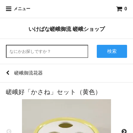
0
メニュー
いけばな嵯峨御流 嵯峨ショップ
検索
嵯峨御流花器
嵯峨好「かさね」セット（黄色）