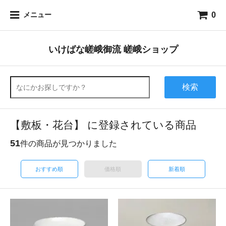
0
メニュー
いけばな嵯峨御流 嵯峨ショップ
検索
【敷板・花台】 に登録されている商品
51
件の商品が見つかりました
おすすめ順
価格順
新着順