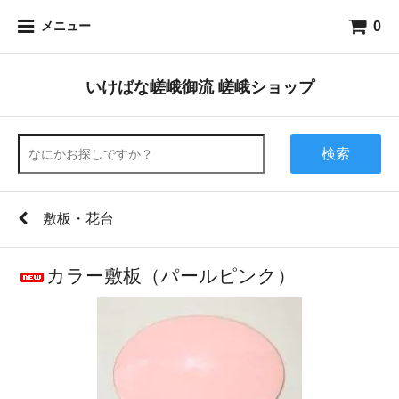
0
メニュー
いけばな嵯峨御流 嵯峨ショップ
検索
敷板・花台
カラー敷板（パールピンク）