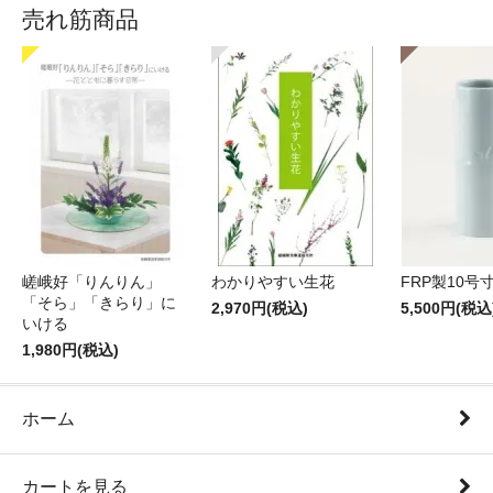
売れ筋商品
嵯峨好「りんりん」
わかりやすい生花
FRP製10号
「そら」「きらり」に
2,970円(税込)
5,500円(税込
いける
1,980円(税込)
ホーム
カートを見る