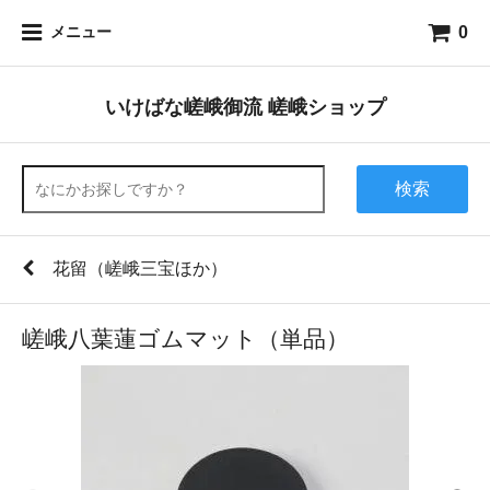
0
メニュー
いけばな嵯峨御流 嵯峨ショップ
検索
花留（嵯峨三宝ほか）
嵯峨八葉蓮ゴムマット（単品）