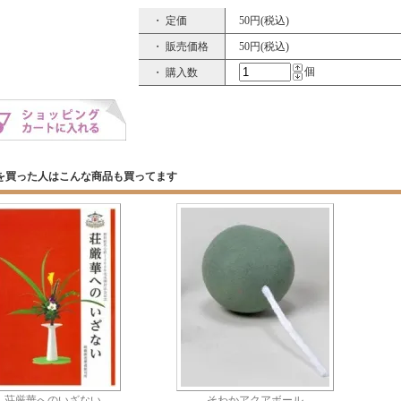
・ 定価
50円(税込)
・ 販売価格
50円(税込)
個
・ 購入数
を買った人はこんな商品も買ってます
荘厳華へのいざない
そわかアクアボール