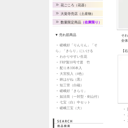
花ごころ（花器）
大覚寺売店（土産物）
数量限定商品
（在庫限り）
▼ 売れ筋商品
そわ
全体
・
嵯峨好「りんりん」「そ
ら」「きらり」にいける
【右
・
わかりやすい生花
・
FRP製10号寸渡 竹
・
配り木100本入
・
大宮投入（4色）
・
鋏はがね（黒）
・
短三管（白磁）
・
嵯峨好「きらり」
・
如法筒（一対型・剣山付）
・
七宝（白）中セット
・
嵯峨三宝（大）
・
・
・