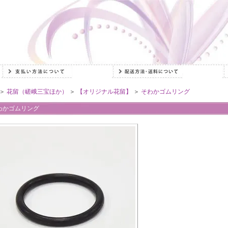
＞
花留（嵯峨三宝ほか）
＞
【オリジナル花留】
＞
そわかゴムリング
わかゴムリング