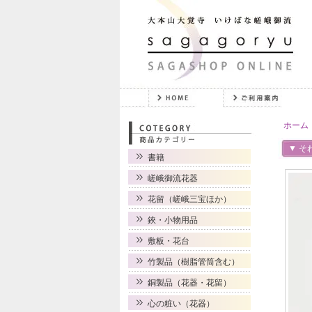
ホーム
▼ そ
書籍
嵯峨御流花器
花留（嵯峨三宝ほか）
鋏・小物用品
敷板・花台
竹製品（樹脂管筒含む）
銅製品（花器・花留）
心の粧い（花器）