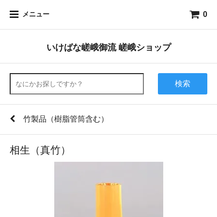
0
メニュー
いけばな嵯峨御流 嵯峨ショップ
検索
竹製品（樹脂管筒含む）
相生（真竹）