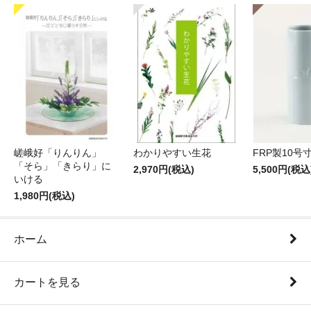
嵯峨好「りんりん」
わかりやすい生花
FRP製10号
「そら」「きらり」に
2,970円(税込)
5,500円(税込
いける
1,980円(税込)
ホーム
カートを見る