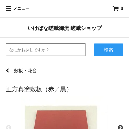
0
メニュー
いけばな嵯峨御流 嵯峨ショップ
検索
敷板・花台
正方真塗敷板（赤／黒）