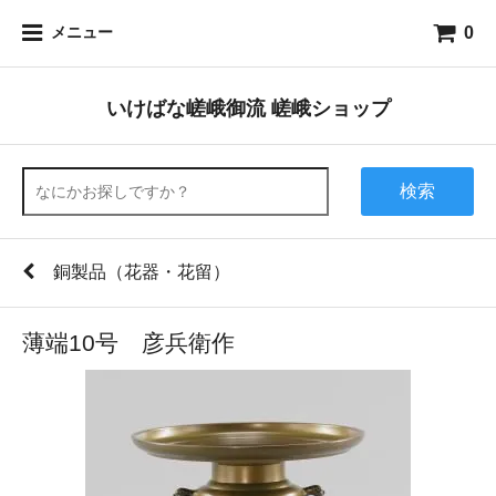
0
メニュー
いけばな嵯峨御流 嵯峨ショップ
検索
銅製品（花器・花留）
薄端10号 彦兵衛作