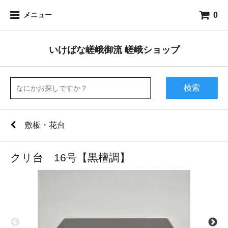
0
メニュー
いけばな嵯峨御流 嵯峨ショップ
検索
敷板・花台
クリ台 16号【黒檀調】