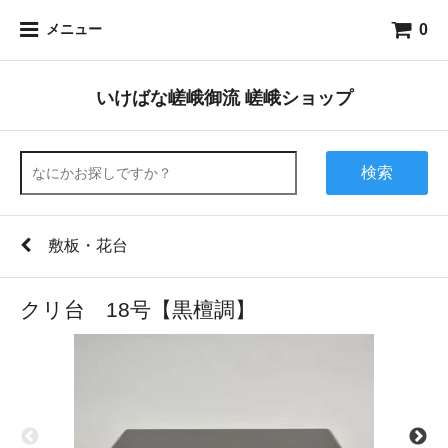
0
メニュー
いけばな嵯峨御流 嵯峨ショップ
検索
敷板・花台
クリ台 18号【黒檀調】