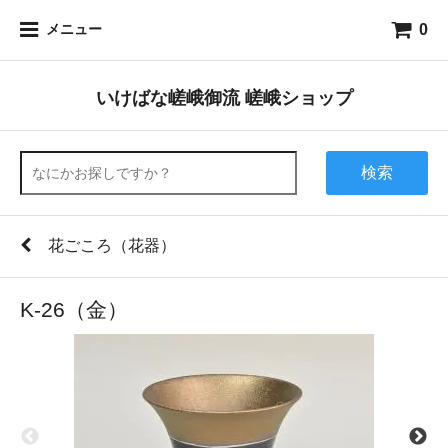
0
メニュー
いけばな嵯峨御流 嵯峨ショップ
検索
花ごころ（花器）
K-26（金）