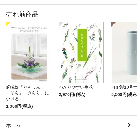
売れ筋商品
嵯峨好「りんりん」
わかりやすい生花
FRP製10号
「そら」「きらり」に
2,970円(税込)
5,500円(税込
いける
1,980円(税込)
ホーム