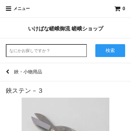
0
メニュー
いけばな嵯峨御流 嵯峨ショップ
検索
鋏・小物用品
鋏ステン－３