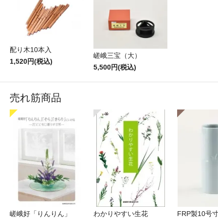
配り木10本入
嵯峨三宝（大）
1,520円(税込)
5,500円(税込)
売れ筋商品
嵯峨好「りんりん」
わかりやすい生花
FRP製10号