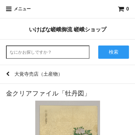
0
メニュー
いけばな嵯峨御流 嵯峨ショップ
検索
大覚寺売店（土産物）
金クリアファイル「牡丹図」