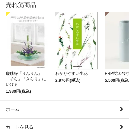
売れ筋商品
嵯峨好「りんりん」
わかりやすい生花
FRP製10号
「そら」「きらり」に
2,970円(税込)
5,500円(税込
いける
1,980円(税込)
ホーム
カートを見る