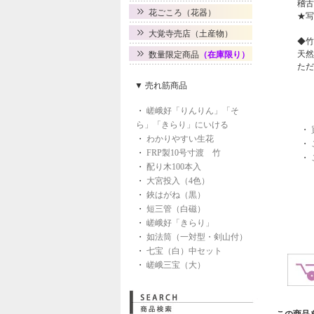
稽古
花ごころ（花器）
★写
大覚寺売店（土産物）
◆竹
天然
数量限定商品
（在庫限り）
ただ
▼ 売れ筋商品
・
嵯峨好「りんりん」「そ
ら」「きらり」にいける
・
・
わかりやすい生花
・
・
FRP製10号寸渡 竹
・
・
配り木100本入
・
大宮投入（4色）
・
鋏はがね（黒）
・
短三管（白磁）
・
嵯峨好「きらり」
・
如法筒（一対型・剣山付）
・
七宝（白）中セット
・
嵯峨三宝（大）