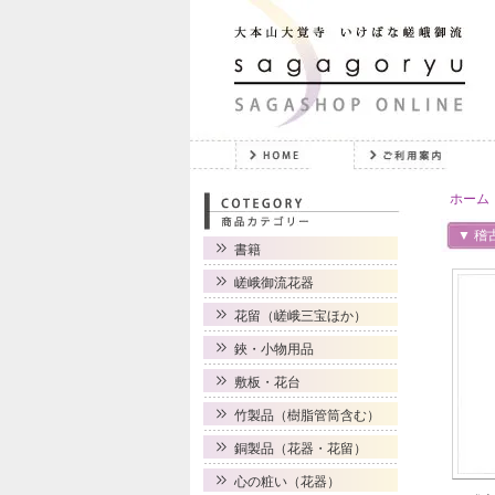
ホーム
▼ 稽
書籍
嵯峨御流花器
花留（嵯峨三宝ほか）
鋏・小物用品
敷板・花台
竹製品（樹脂管筒含む）
銅製品（花器・花留）
心の粧い（花器）