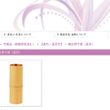
＞
竹製品（樹脂管筒含む）
＞
【真竹／孟宗竹】
＞
稽古用寸渡（孟宗）
古用寸渡（孟宗）