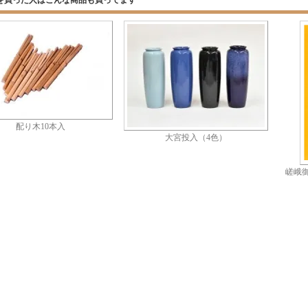
を買った人はこんな商品も買ってます
配り木10本入
大宮投入（4色）
嵯峨