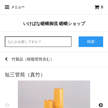
0
メニュー
いけばな嵯峨御流 嵯峨ショップ
検索
竹製品（樹脂管筒含む）
短三管筒（真竹）