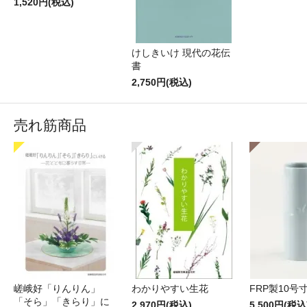
1,520円(税込)
けしきいけ 現代の花伝
書
2,750円(税込)
売れ筋商品
嵯峨好「りんりん」
わかりやすい生花
FRP製10号
「そら」「きらり」に
2,970円(税込)
5,500円(税込