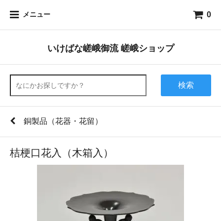
0
メニュー
いけばな嵯峨御流 嵯峨ショップ
検索
銅製品（花器・花留）
桔梗口花入（木箱入）