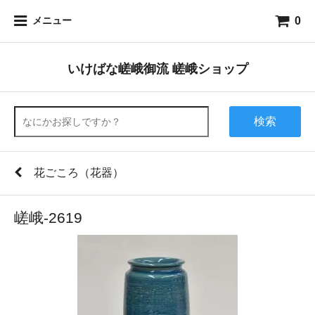
0
メニュー
いけばな嵯峨御流 嵯峨ショップ
検索
花ごころ（花器）
嵯峨-2619