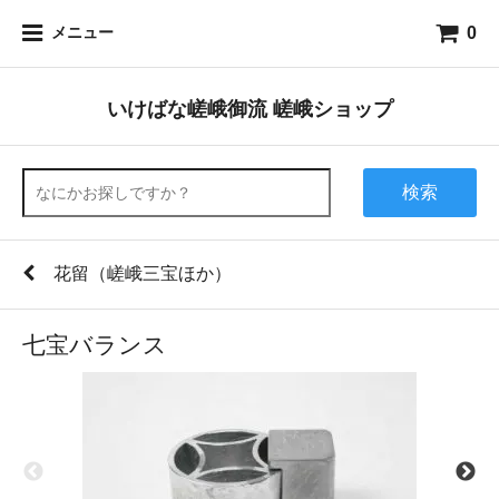
0
メニュー
いけばな嵯峨御流 嵯峨ショップ
検索
花留（嵯峨三宝ほか）
七宝バランス