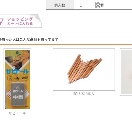
個
・ 購入数
を買った人はこんな商品も買ってます
配り木10本入
サビトール