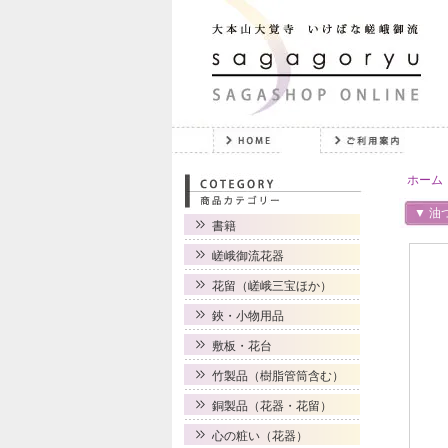
ホーム
▼ 油
書籍
嵯峨御流花器
花留（嵯峨三宝ほか）
鋏・小物用品
敷板・花台
竹製品（樹脂管筒含む）
銅製品（花器・花留）
心の粧い（花器）