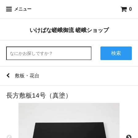
0
メニュー
いけばな嵯峨御流 嵯峨ショップ
検索
敷板・花台
長方敷板14号（真塗）