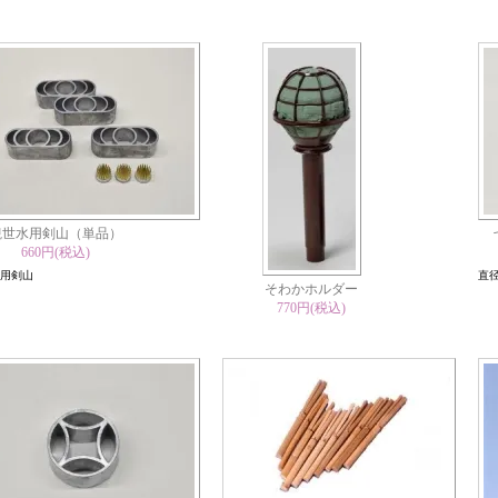
観世水用剣山（単品）
660円(税込)
用剣山
直径
そわかホルダー
770円(税込)