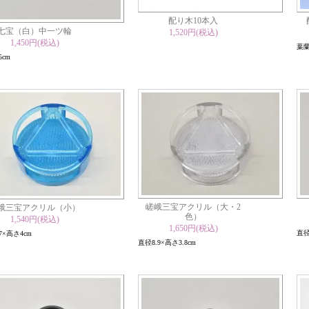
配り木10本入
七宝（白）中一ツ輪
1,520円(税込)
1,450円(税込)
葉
5cm
嵯峨三宝アクリル（大・2
峨三宝アクリル（小）
色）
1,540円(税込)
1,650円(税込)
直径
7×高さ4cm
直径8.9×高さ3.8cm