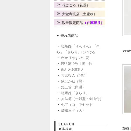
花ごころ（花器）
大覚寺売店（土産物）
数量限定商品
（在庫限り）
▼ 売れ筋商品
・
嵯峨好「りんりん」「そ
そわか
ら」「きらり」にいける
・
わかりやすい生花
・
FRP製10号寸渡 竹
・
配り木100本入
・
大宮投入（4色）
・
鋏はがね（黒）
・
短三管（白磁）
・
嵯峨好「きらり」
・
如法筒（一対型・剣山付）
・
七宝（白）中セット
・
嵯峨三宝（大）
直径8.