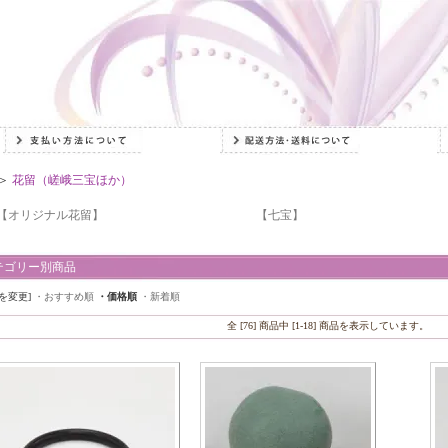
＞
花留（嵯峨三宝ほか）
【オリジナル花留】
【七宝】
テゴリー別商品
を変更]
・おすすめ順
・価格順
・新着順
全 [76] 商品中 [1-18] 商品を表示しています。