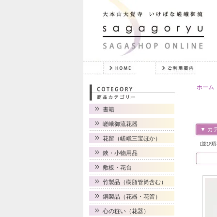
ホーム
書籍
嵯峨御流花器
▼ カ
花留（嵯峨三宝ほか）
[並び順
鋏・小物用品
敷板・花台
竹製品（樹脂管筒含む）
銅製品（花器・花留）
心の粧い（花器）