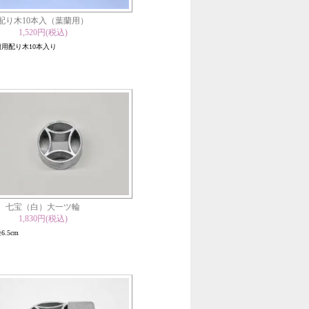
配り木10本入（葉蘭用）
1,520円(税込)
蘭用配り木10本入り
七宝（白）大一ツ輪
1,830円(税込)
6.5cm