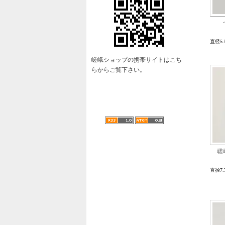
直径5.
嵯峨ショップの携帯サイトはこち
らからご覧下さい。
嵯
直径7.