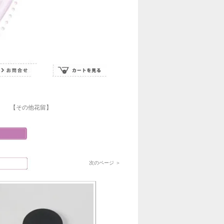
【その他花留】
次のページ ＞