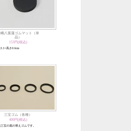
嵯峨八葉蓮ゴムマット（単
品）
153円(税込)
3.1×高さ0.6cm
三宝ゴム（各種）
400円(税込)
峨三宝の底の替えゴムです。