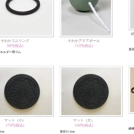
そわかゴムリング
そわかアクアボール
50円(税込)
152円(税込)
直径
ホルダー用ゴム
マット（小）
マット（大）
275円(税込)
330円(税込)
嵯
5cm
直径11.5cm