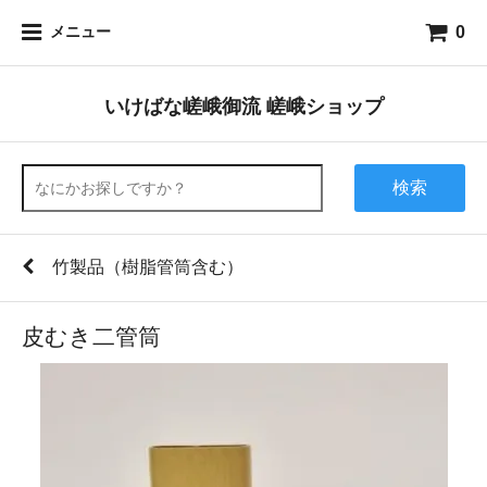
0
メニュー
いけばな嵯峨御流 嵯峨ショップ
検索
竹製品（樹脂管筒含む）
皮むき二管筒