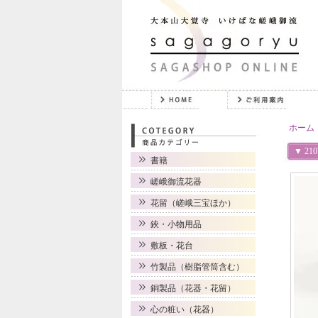
ホーム
▼ 21
書籍
嵯峨御流花器
花留（嵯峨三宝ほか）
鋏・小物用品
敷板・花台
竹製品（樹脂管筒含む）
銅製品（花器・花留）
心の粧い（花器）