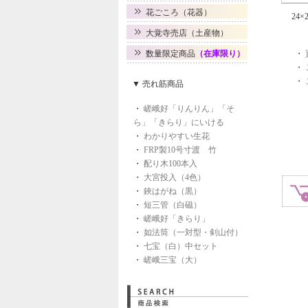
花ごころ（花器）
24
大覚寺売店（土産物）
数量限定商品
（在庫限り）
・
・
・
▼ 売れ筋商品
・
嵯峨好「りんりん」「そ
ら」「きらり」にいける
・
わかりやすい生花
・
FRP製10号寸渡 竹
・
配り木100本入
・
大宮投入（4色）
・
鋏はがね（黒）
・
短三管（白磁）
・
嵯峨好「きらり」
・
如法筒（一対型・剣山付）
・
七宝（白）中セット
・
嵯峨三宝（大）