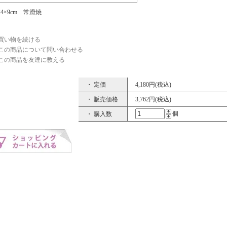
×24×9cm 常滑焼
買い物を続ける
この商品について問い合わせる
この商品を友達に教える
・ 定価
4,180円(税込)
・ 販売価格
3,762円(税込)
個
・ 購入数