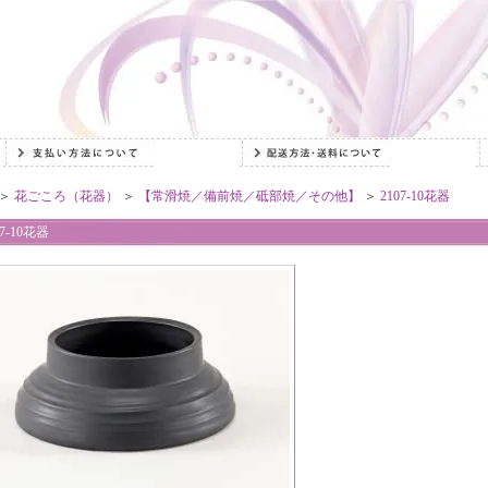
＞
花ごころ（花器）
＞
【常滑焼／備前焼／砥部焼／その他】
＞
2107-10花器
07-10花器