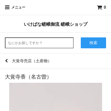
0
メニュー
いけばな嵯峨御流 嵯峨ショップ
検索
大覚寺売店（土産物）
大覚寺香（名古曽）