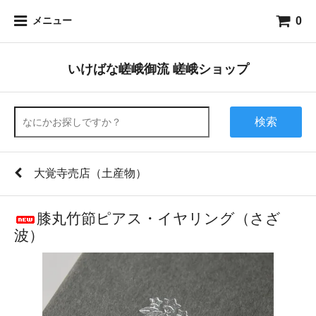
0
メニュー
いけばな嵯峨御流 嵯峨ショップ
検索
大覚寺売店（土産物）
膝丸竹節ピアス・イヤリング（さざ
波）