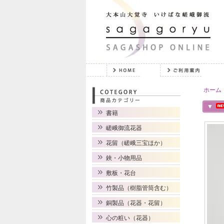
ホーム
▼
書籍
嵯峨御流花器
花留（嵯峨三宝ほか）
鋏・小物用品
敷板・花台
竹製品（樹脂管筒含む）
銅製品（花器・花留）
心の粧い（花器）