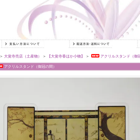
＞
大覚寺売店（土産物）
＞
【大覚寺香ほか小物】
＞
アクリルスタンド（御
アクリルスタンド（御冠の間）