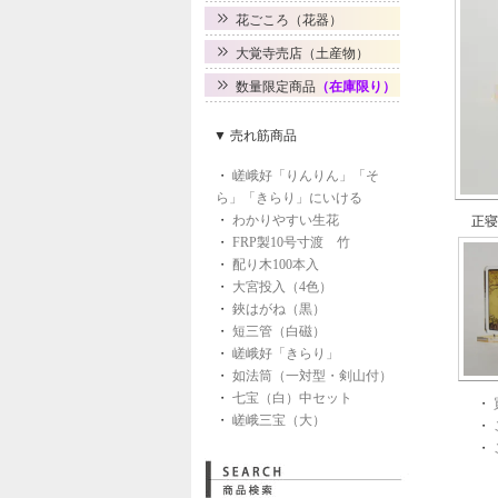
花ごころ（花器）
大覚寺売店（土産物）
数量限定商品
（在庫限り）
▼ 売れ筋商品
・
嵯峨好「りんりん」「そ
ら」「きらり」にいける
・
わかりやすい生花
正寝
・
FRP製10号寸渡 竹
・
配り木100本入
・
大宮投入（4色）
・
鋏はがね（黒）
・
短三管（白磁）
・
嵯峨好「きらり」
・
如法筒（一対型・剣山付）
・
七宝（白）中セット
・
・
嵯峨三宝（大）
・
・