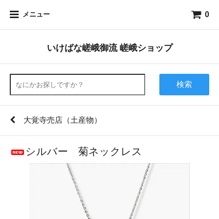
0
メニュー
いけばな嵯峨御流 嵯峨ショップ
検索
大覚寺売店（土産物）
シルバー 菊ネックレス