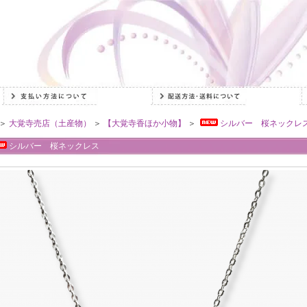
＞
大覚寺売店（土産物）
＞
【大覚寺香ほか小物】
＞
シルバー 桜ネックレ
シルバー 桜ネックレス