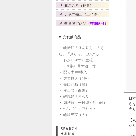
花ごころ（花器）
大覚寺売店（土産物）
数量限定商品
（在庫限り）
▼ 売れ筋商品
・
嵯峨好「りんりん」「そ
ら」「きらり」にいける
・
わかりやすい生花
・
FRP製10号寸渡 竹
・
配り木100本入
・
大宮投入（4色）
・
鋏はがね（黒）
・
短三管（白磁）
・
嵯峨好「きらり」
日本
・
如法筒（一対型・剣山付）
さを
・
七宝（白）中セット
寄り
・
嵯峨三宝（大）
【素
シル