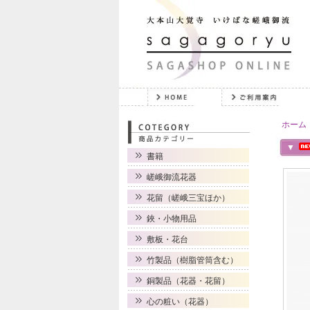
ホーム
▼
書籍
嵯峨御流花器
花留（嵯峨三宝ほか）
鋏・小物用品
敷板・花台
竹製品（樹脂管筒含む）
銅製品（花器・花留）
心の粧い（花器）