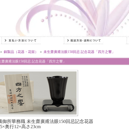
＞
銅製品（花器・花留）
＞
未生齋廣甫法眼150回忌 記念花器「四方之響」
生齋廣甫法眼150回忌 記念花器「四方之響」
峨御所華務職 未生齋廣甫法眼150回忌
記念花器
5×奥行12×高さ23cm