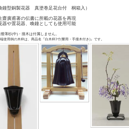
喚鐘型銅製花器 真塗巻足花台付 桐箱入）
生齋廣甫著の伝書に所載の花器を再現
花器や置花器、喚鐘としても使用可能
垂撥薄杉(中)・撞木は付属しません。
端使用例の木枠は、商品名『白木枠3寸(響用・手撞木付き)』です。