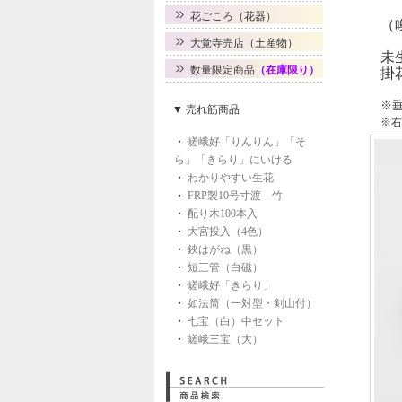
花ごころ（花器）
（
大覚寺売店（土産物）
未
数量限定商品
（在庫限り）
掛
※
▼ 売れ筋商品
※右
・
嵯峨好「りんりん」「そ
ら」「きらり」にいける
・
わかりやすい生花
・
FRP製10号寸渡 竹
・
配り木100本入
・
大宮投入（4色）
・
鋏はがね（黒）
・
短三管（白磁）
・
嵯峨好「きらり」
・
如法筒（一対型・剣山付）
・
七宝（白）中セット
・
嵯峨三宝（大）