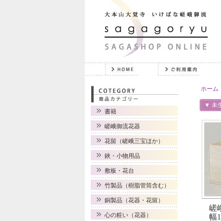
ホーム
▼ 未
書籍
嵯峨御流花器
花留（嵯峨三宝ほか）
鋏・小物用品
敷板・花台
竹製品（樹脂管筒含む）
銅製品（花器・花留）
嵯
心の粧い（花器）
幅1