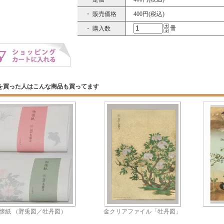
・ 販売価格
400円(税込)
冊
・ 購入数
を買った人はこんな商品も買ってます
懐紙 （野兎図／牡丹図）
金クリアファイル「牡丹図」