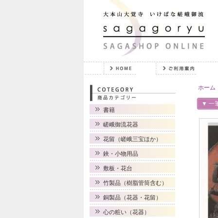
ホーム
▼ 一
書籍
嵯峨御流花器
花留（嵯峨三宝ほか）
鋏・小物用品
敷板・花台
竹製品（樹脂管筒含む）
銅製品（花器・花留）
心の粧い（花器）