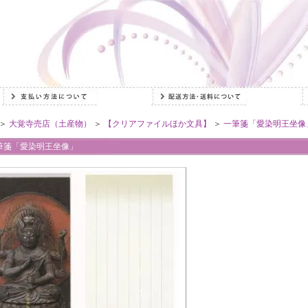
＞
大覚寺売店（土産物）
＞
【クリアファイルほか文具】
＞
一筆箋「愛染明王坐像
筆箋「愛染明王坐像」