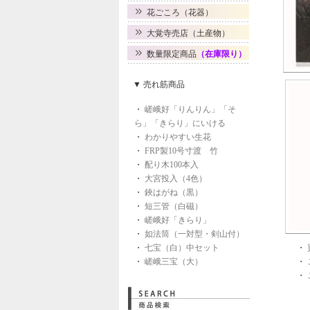
花ごころ（花器）
大覚寺売店（土産物）
数量限定商品
（在庫限り）
▼ 売れ筋商品
・
嵯峨好「りんりん」「そ
ら」「きらり」にいける
・
わかりやすい生花
・
FRP製10号寸渡 竹
・
配り木100本入
・
大宮投入（4色）
・
鋏はがね（黒）
・
短三管（白磁）
・
嵯峨好「きらり」
・
如法筒（一対型・剣山付）
・
七宝（白）中セット
・
・
嵯峨三宝（大）
・
・