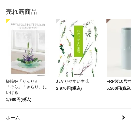
売れ筋商品
嵯峨好「りんりん」
わかりやすい生花
FRP製10号
「そら」「きらり」に
2,970円(税込)
5,500円(税込
いける
1,980円(税込)
ホーム