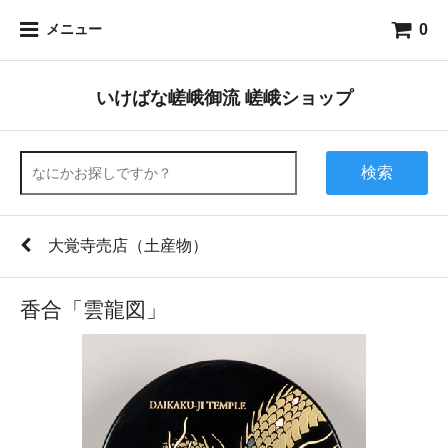
0
メニュー
いけばな嵯峨御流 嵯峨ショップ
検索
大覚寺売店（土産物）
香合「雲龍図」