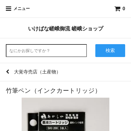
0
メニュー
いけばな嵯峨御流 嵯峨ショップ
検索
大覚寺売店（土産物）
竹筆ペン（インクカートリッジ）