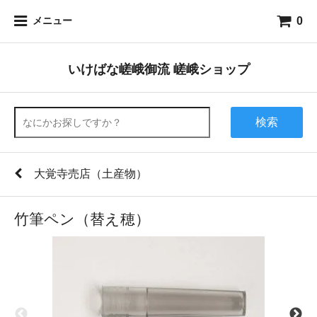
0
メニュー
いけばな嵯峨御流 嵯峨ショップ
検索
大覚寺売店（土産物）
竹筆ペン（替え穂）